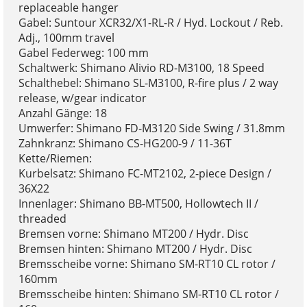
replaceable hanger
Gabel: Suntour XCR32/X1-RL-R / Hyd. Lockout / Reb.
Adj., 100mm travel
Gabel Federweg: 100 mm
Schaltwerk: Shimano Alivio RD-M3100, 18 Speed
Schalthebel: Shimano SL-M3100, R-fire plus / 2 way
release, w/gear indicator
Anzahl Gänge: 18
Umwerfer: Shimano FD-M3120 Side Swing / 31.8mm
Zahnkranz: Shimano CS-HG200-9 / 11-36T
Kette/Riemen:
Kurbelsatz: Shimano FC-MT2102, 2-piece Design /
36X22
Innenlager: Shimano BB-MT500, Hollowtech II /
threaded
Bremsen vorne: Shimano MT200 / Hydr. Disc
Bremsen hinten: Shimano MT200 / Hydr. Disc
Bremsscheibe vorne: Shimano SM-RT10 CL rotor /
160mm
Bremsscheibe hinten: Shimano SM-RT10 CL rotor /