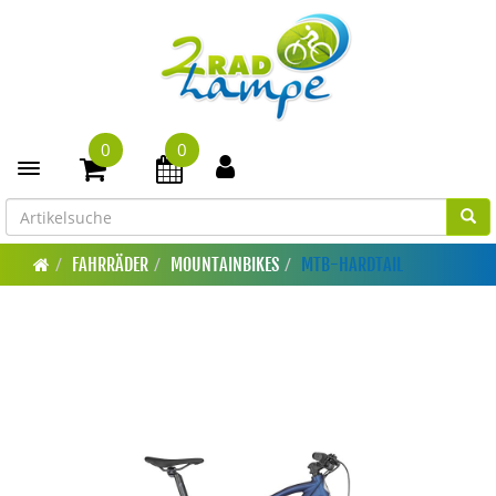
0
0
Toggle navigation
FAHRRÄDER
MOUNTAINBIKES
MTB-HARDTAIL