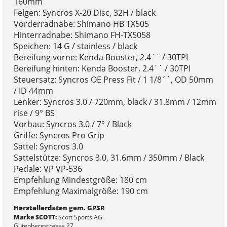
160mm
Felgen: Syncros X-20 Disc, 32H / black
Vorderradnabe: Shimano HB TX505
Hinterradnabe: Shimano FH-TX5058
Speichen: 14 G / stainless / black
Bereifung vorne: Kenda Booster, 2.4´´ / 30TPI
Bereifung hinten: Kenda Booster, 2.4´´ / 30TPI
Steuersatz: Syncros OE Press Fit / 1 1/8´´, OD 50mm
/ ID 44mm
Lenker: Syncros 3.0 / 720mm, black / 31.8mm / 12mm
rise / 9° BS
Vorbau: Syncros 3.0 / 7° / Black
Griffe: Syncros Pro Grip
Sattel: Syncros 3.0
Sattelstütze: Syncros 3.0, 31.6mm / 350mm / Black
Pedale: VP VP-536
Empfehlung Mindestgröße: 180 cm
Empfehlung Maximalgröße: 190 cm
Herstellerdaten gem. GPSR
Marke SCOTT:
Scott Sports AG
Gutenbergstrasse 27