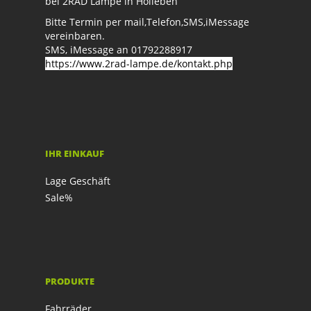
bei 2RAD Lampe in Holleben
Bitte Termin per mail,Telefon,SMS,iMessage
vereinbaren.
SMS, iMessage an 01792288917
https://www.2rad-lampe.de/kontakt.php
IHR EINKAUF
Lage Geschäft
Sale%
PRODUKTE
Fahrräder