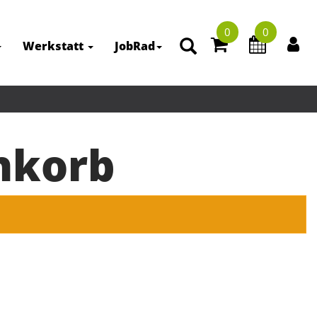
0
0
Werkstatt
JobRad
nkorb