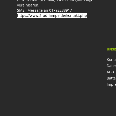
vereinbaren.
SMS, iMessage an 01792288917
https://www.2rad-lampe.de/kontakt.php
UNSE
Kont
Date
AGB
Batte
Impr