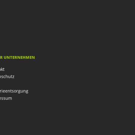
R UNTERNEHMEN
akt
nschutz
rieentsorgung
essum