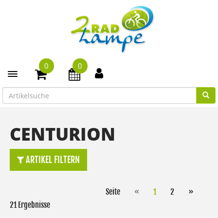
0
0
Toggle navigation
CENTURION
ARTIKEL FILTERN
Seite
«
1
2
»
21 Ergebnisse