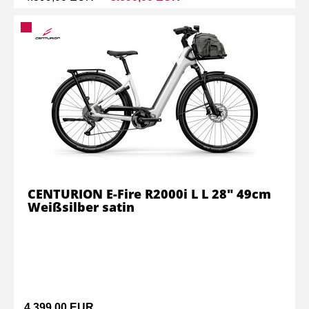
CENTURION E-Fire R2000i L L 28" 49cm
Weißsilber satin
4.399,00 EUR