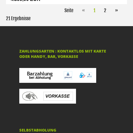
Seite
«
1
2
»
21 Ergebnisse
ZAHLUNGSARTEN : KONTAKTLOS MIT KARTE
ODER HANDY, BAR, VORKASSE
SELBSTABHOLUNG