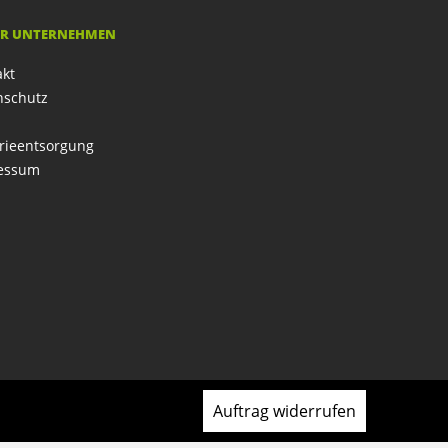
R UNTERNEHMEN
akt
nschutz
rieentsorgung
essum
Auftrag widerrufen