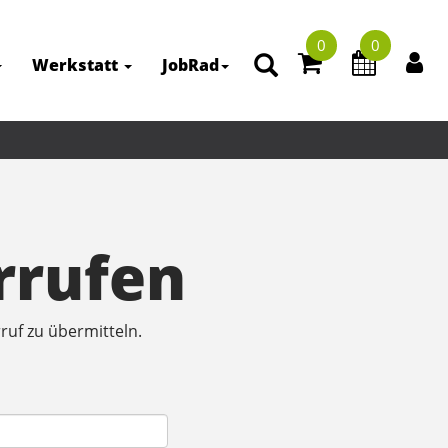
0
0
Werkstatt
JobRad
rrufen
ruf zu übermitteln.