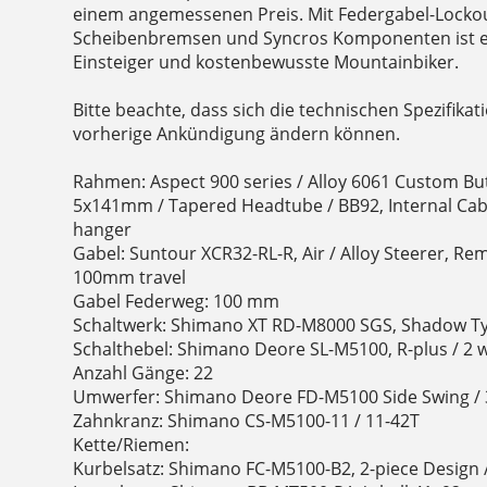
einem angemessenen Preis. Mit Federgabel-Locko
Scheibenbremsen und Syncros Komponenten ist es 
Einsteiger und kostenbewusste Mountainbiker.
Bitte beachte, dass sich die technischen Spezifika
vorherige Ankündigung ändern können.
Rahmen: Aspect 900 series / Alloy 6061 Custom Bu
5x141mm / Tapered Headtube / BB92, Internal Cabl
hanger
Gabel: Suntour XCR32-RL-R, Air / Alloy Steerer, Rem
100mm travel
Gabel Federweg: 100 mm
Schaltwerk: Shimano XT RD-M8000 SGS, Shadow Ty
Schalthebel: Shimano Deore SL-M5100, R-plus / 2 
Anzahl Gänge: 22
Umwerfer: Shimano Deore FD-M5100 Side Swing /
Zahnkranz: Shimano CS-M5100-11 / 11-42T
Kette/Riemen:
Kurbelsatz: Shimano FC-M5100-B2, 2-piece Design 