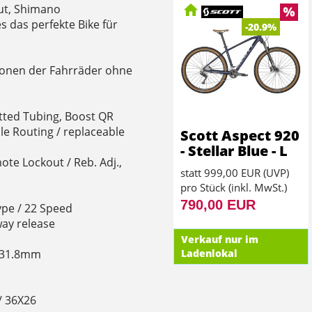
ut, Shimano
das perfekte Bike für
-20.9%
tionen der Fahrräder ohne
tted Tubing, Boost QR
e Routing / replaceable
Scott Aspect 920
- Stellar Blue - L
ote Lockout / Reb. Adj.,
statt
999,00 EUR
(
UVP
)
pro Stück (inkl. MwSt.)
790,00 EUR
pe / 22 Speed
way release
Verkauf nur im
 31.8mm
Ladenlokal
/ 36X26