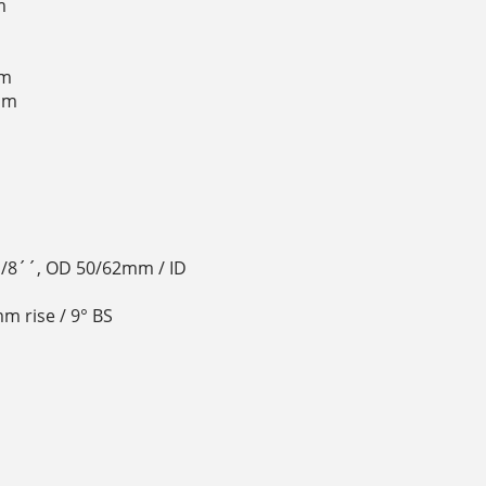
m
mm
mm
 1/8´´, OD 50/62mm / ID
m rise / 9° BS