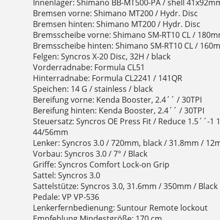
Innenlager: Shimano BB-MT500-PA / shell 41x92m
Bremsen vorne: Shimano MT200 / Hydr. Disc
Bremsen hinten: Shimano MT200 / Hydr. Disc
Bremsscheibe vorne: Shimano SM-RT10 CL / 180
Bremsscheibe hinten: Shimano SM-RT10 CL / 160
Felgen: Syncros X-20 Disc, 32H / black
Vorderradnabe: Formula CL51
Hinterradnabe: Formula CL2241 / 141QR
Speichen: 14 G / stainless / black
Bereifung vorne: Kenda Booster, 2.4´´ / 30TPI
Bereifung hinten: Kenda Booster, 2.4´´ / 30TPI
Steuersatz: Syncros OE Press Fit / Reduce 1.5´´-1
44/56mm
Lenker: Syncros 3.0 / 720mm, black / 31.8mm / 12m
Vorbau: Syncros 3.0 / 7° / Black
Griffe: Syncros Comfort Lock-on Grip
Sattel: Syncros 3.0
Sattelstütze: Syncros 3.0, 31.6mm / 350mm / Black
Pedale: VP VP-536
Lenkerfernbedienung: Suntour Remote lockout
Empfehlung Mindestgröße: 170 cm