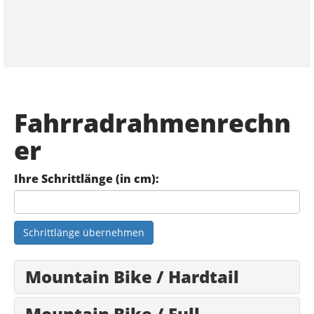
Datenschutzbeauftragter
Nils Möllers, Keyed GmbH
Siemensstraße 12
48341 Altenberge,
Fahrradrahmenrechn
E-Mail: info@keyed.de
er
Ihre Schrittlänge (in cm):
Schrittlänge übernehmen
Mountain Bike / Hardtail
Mountain Bike / Full