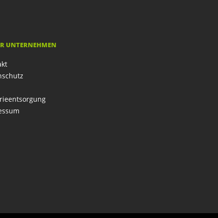
R UNTERNEHMEN
akt
nschutz
rieentsorgung
essum