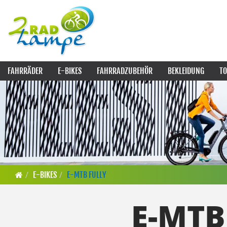
FAHRRÄDER
E-BIKES
FAHRRADZUBEHÖR
BEKLEIDUNG
TO
E-BIKES
E-MTB FULLY
E-MTB