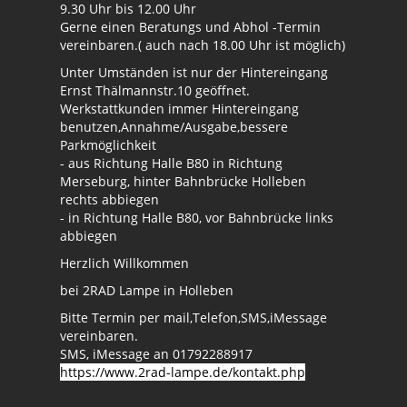
9.30 Uhr bis 12.00 Uhr
Gerne einen Beratungs und Abhol -Termin
vereinbaren.( auch nach 18.00 Uhr ist möglich)
Unter Umständen ist nur der Hintereingang
Ernst Thälmannstr.10 geöffnet.
Werkstattkunden immer Hintereingang
benutzen,Annahme/Ausgabe,bessere
Parkmöglichkeit
- aus Richtung Halle B80 in Richtung
Merseburg, hinter Bahnbrücke Holleben
rechts abbiegen
- in Richtung Halle B80, vor Bahnbrücke links
abbiegen
Herzlich Willkommen
bei 2RAD Lampe in Holleben
Bitte Termin per mail,Telefon,SMS,iMessage
vereinbaren.
SMS, iMessage an 01792288917
https://www.2rad-lampe.de/kontakt.php