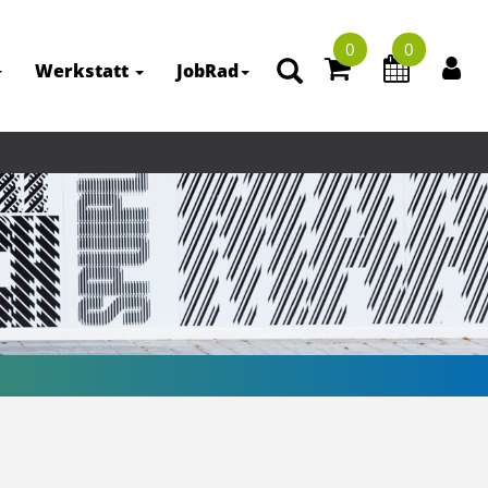
0
0
Werkstatt
JobRad