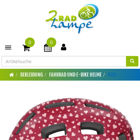
0
0
Toggle navigation
BEKLEIDUNG
FAHRRAD UND E-BIKE HELME
KIDS