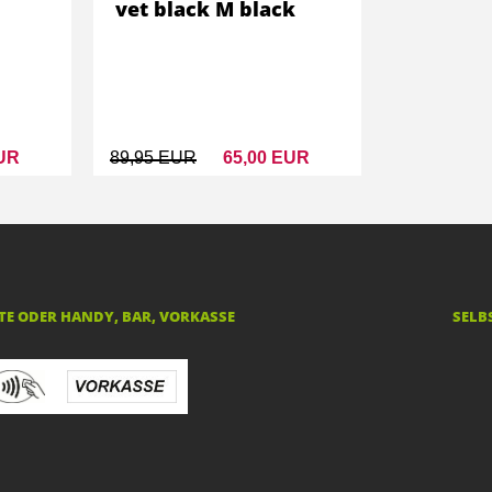
vet black M black
EUR
89,95 EUR
65,00 EUR
E ODER HANDY, BAR, VORKASSE
SELB