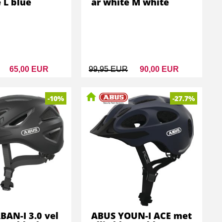
e L blue
ar white M white
65,00 EUR
99,95 EUR
90,00 EUR
-10%
-27.7%
AN-I 3.0 vel
ABUS YOUN-I ACE met