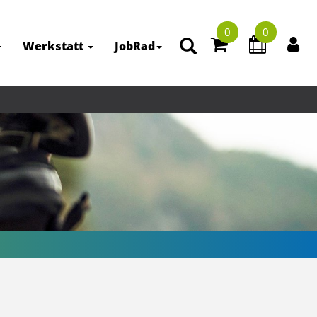
0
0
Werkstatt
JobRad