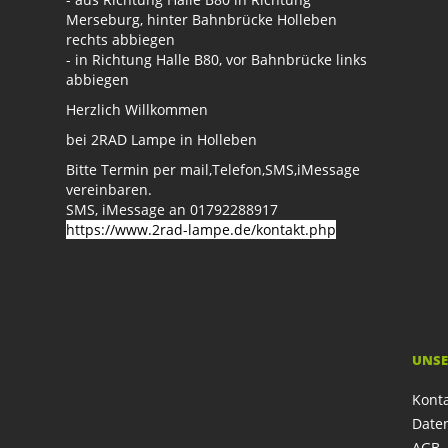
Merseburg, hinter Bahnbrücke Holleben
rechts abbiegen
- in Richtung Halle B80, vor Bahnbrücke links
abbiegen
Herzlich Willkommen
bei 2RAD Lampe in Holleben
Bitte Termin per mail,Telefon,SMS,iMessage
vereinbaren.
SMS, iMessage an 01792288917
https://www.2rad-lampe.de/kontakt.php
UNSE
Kont
Date
AGB