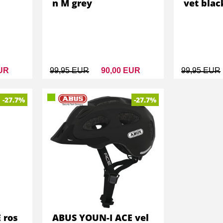
n M grey
vet blac
EUR
99,95 EUR
90,00 EUR
99,95 EUR
-27.7%
-27.7%
 ros
ABUS YOUN-I ACE vel