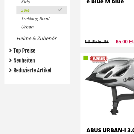
e blue M blue
Kids
Sale
Trekking Road
Urban
Helme & Zubehör
99,95 EUR
65,00 
Top Preise
Neuheiten
Reduzierte Artikel
ABUS URBAN-I 3.0