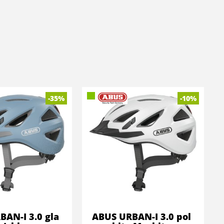
-35%
-10%
AN-I 3.0 gla
ABUS URBAN-I 3.0 pol