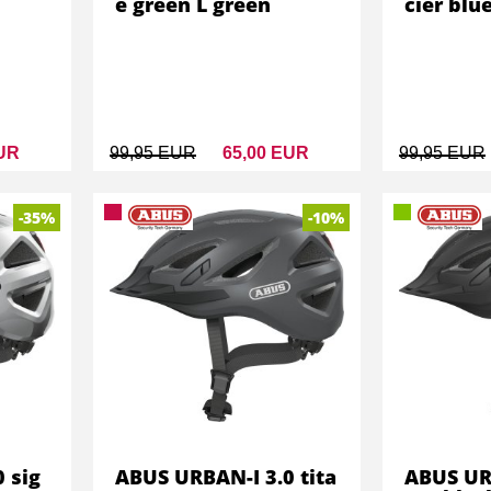
e green L green
cier blu
EUR
99,95 EUR
65,00 EUR
99,95 EUR
-35%
-10%
 sig
ABUS URBAN-I 3.0 tita
ABUS URB