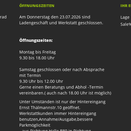
ÖFFNUNGSZEITEN
IHR 
rrad
Am Donnerstag den 23.07.2026 sind
Lage 
Ladengeschäft und Werkstatt geschlossen.
Sale
Öffnungszeiten:
Montag bis Freitag
9.30 bis 18.00 Uhr
Samstag geschlossen oder nach Absprache
mit Termin
9.30 Uhr bis 12.00 Uhr
Gerne einen Beratungs und Abhol -Termin
vereinbaren.( auch nach 18.00 Uhr ist möglich)
Unter Umständen ist nur der Hintereingang
Ernst Thälmannstr.10 geöffnet.
Werkstattkunden immer Hintereingang
benutzen,Annahme/Ausgabe,bessere
Parkmöglichkeit
- aus Richtung Halle B80 in Richtung