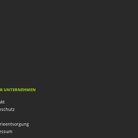
R UNTERNEHMEN
akt
nschutz
rieentsorgung
essum