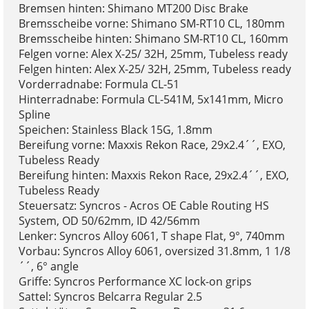
Bremsen hinten: Shimano MT200 Disc Brake
Bremsscheibe vorne: Shimano SM-RT10 CL, 180mm
Bremsscheibe hinten: Shimano SM-RT10 CL, 160mm
Felgen vorne: Alex X-25/ 32H, 25mm, Tubeless ready
Felgen hinten: Alex X-25/ 32H, 25mm, Tubeless ready
Vorderradnabe: Formula CL-51
Hinterradnabe: Formula CL-541M, 5x141mm, Micro
Spline
Speichen: Stainless Black 15G, 1.8mm
Bereifung vorne: Maxxis Rekon Race, 29x2.4´´, EXO,
Tubeless Ready
Bereifung hinten: Maxxis Rekon Race, 29x2.4´´, EXO,
Tubeless Ready
Steuersatz: Syncros - Acros OE Cable Routing HS
System, OD 50/62mm, ID 42/56mm
Lenker: Syncros Alloy 6061, T shape Flat, 9°, 740mm
Vorbau: Syncros Alloy 6061, oversized 31.8mm, 1 1/8
´´, 6° angle
Griffe: Syncros Performance XC lock-on grips
Sattel: Syncros Belcarra Regular 2.5