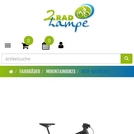
0
0
Toggle navigation
FAHRRÄDER
MOUNTAINBIKES
MTB-HARDTAIL