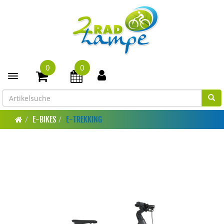
0
0
Toggle navigation
E-BIKES
E-TREKKING