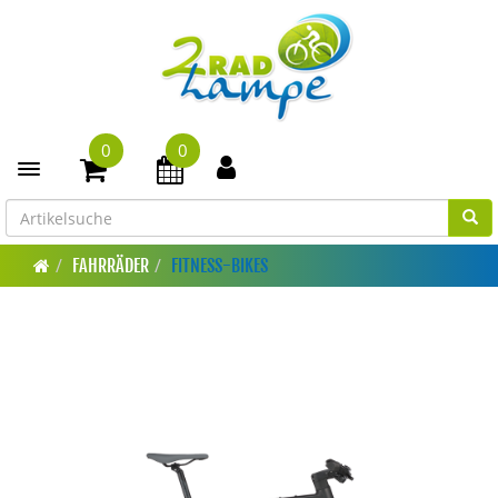
0
0
Toggle navigation
FAHRRÄDER
FITNESS-BIKES