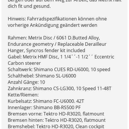
dich fit und gesund.
Hinweis: Fahrradspezifikationen können ohne
vorherige Ankündigung geändert werden
Rahmen: Metrix Disc / 6061 D.Butted Alloy,
Endurance geometry / Replaceable Derailleur
Hanger, Syncros fender kit included
Gabel: Metrix HMF Disc, 1 1/4´´-1 1/2´´ Eccentric
Carbon steerer
Schaltwerk: Shimano CUES RD-U6000, 10 speed
Schalthebel: Shimano SL-U6000
Anzahl Gänge: 10
Zahnkranz: Shimano CS-LG300, 10 Speed 11-48T
Kette/Riemen:
Kurbelsatz: Shimano FC-U6000. 42T
Innenlager: Shimano BB-RS500 PF
Bremsen vorne: Tektro HD-R3020, flatmount
Bremsen hinten: Tektro HD-R3020, flatmount
Bremshebel: Tektro HD-R3020, Clean cockpit