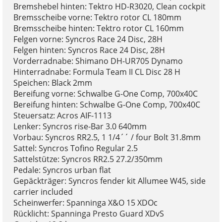
Bremshebel hinten: Tektro HD-R3020, Clean cockpit
Bremsscheibe vorne: Tektro rotor CL 180mm
Bremsscheibe hinten: Tektro rotor CL 160mm
Felgen vorne: Syncros Race 24 Disc, 28H
Felgen hinten: Syncros Race 24 Disc, 28H
Vorderradnabe: Shimano DH-UR705 Dynamo
Hinterradnabe: Formula Team II CL Disc 28 H
Speichen: Black 2mm
Bereifung vorne: Schwalbe G-One Comp, 700x40C
Bereifung hinten: Schwalbe G-One Comp, 700x40C
Steuersatz: Acros AIF-1113
Lenker: Syncros rise-Bar 3.0 640mm
Vorbau: Syncros RR2.5, 1 1/4´´ / four Bolt 31.8mm
Sattel: Syncros Tofino Regular 2.5
Sattelstütze: Syncros RR2.5 27.2/350mm
Pedale: Syncros urban flat
Gepäckträger: Syncros fender kit Allumee W45, side
carrier included
Scheinwerfer: Spanninga X&O 15 XDOc
Rücklicht: Spanninga Presto Guard XDvS