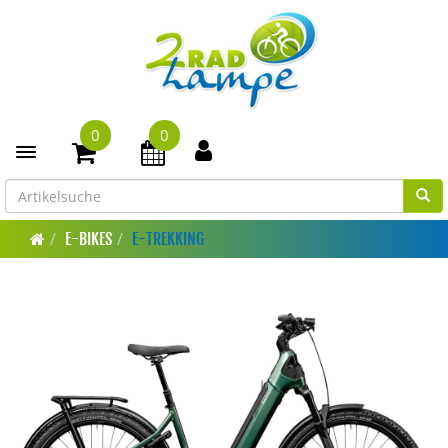
0
0
Toggle navigation
E-BIKES
E-TREKKING