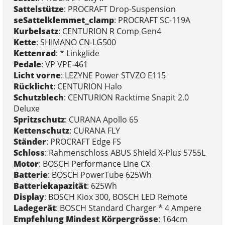
Sattelstütze
: PROCRAFT Drop-Suspension
seSattelklemmet_clamp
: PROCRAFT SC-119A
Kurbelsatz
: CENTURION R Comp Gen4
Kette
: SHIMANO CN-LG500
Kettenrad
: * Linkglide
Pedale
: VP VPE-461
Licht vorne
: LEZYNE Power STVZO E115
Rücklicht
: CENTURION Halo
Schutzblech
: CENTURION Racktime Snapit 2.0
Deluxe
Spritzschutz
: CURANA Apollo 65
Kettenschutz
: CURANA FLY
Ständer
: PROCRAFT Edge FS
Schloss
: Rahmenschloss ABUS Shield X-Plus 5755L
Motor
: BOSCH Performance Line CX
Batterie
: BOSCH PowerTube 625Wh
Batteriekapazität
: 625Wh
Display
: BOSCH Kiox 300, BOSCH LED Remote
Ladegerät
: BOSCH Standard Charger * 4 Ampere
Empfehlung Mindest Körpergrösse
: 164cm