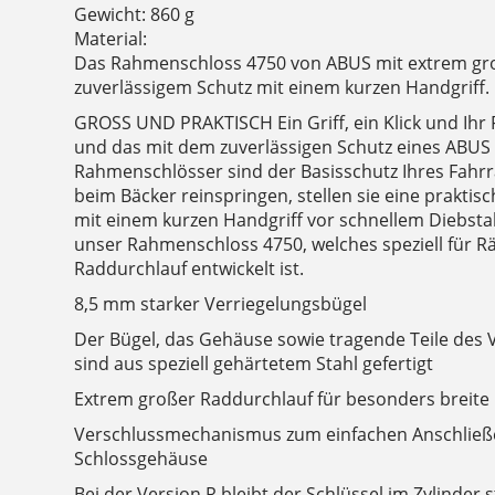
Gewicht: 860 g
Material:
Das Rahmenschloss 4750 von ABUS mit extrem g
zuverlässigem Schutz mit einem kurzen Handgriff.
GROSS UND PRAKTISCH Ein Griff, ein Klick und Ihr 
und das mit dem zuverlässigen Schutz eines ABUS 
Rahmenschlösser sind der Basisschutz Ihres Fahrr
beim Bäcker reinspringen, stellen sie eine praktisc
mit einem kurzen Handgriff vor schnellem Diebstah
unser Rahmenschloss 4750, welches speziell für 
Raddurchlauf entwickelt ist.
8,5 mm starker Verriegelungsbügel
Der Bügel, das Gehäuse sowie tragende Teile de
sind aus speziell gehärtetem Stahl gefertigt
Extrem großer Raddurchlauf für besonders breite 
Verschlussmechanismus zum einfachen Anschließ
Schlossgehäuse
Bei der Version R bleibt der Schlüssel im Zylinder