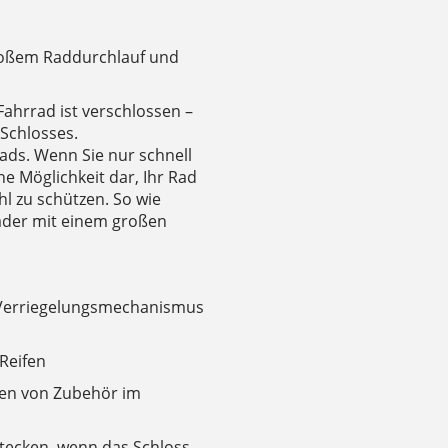
roßem Raddurchlauf und
Fahrrad ist verschlossen –
Schlosses.
ads. Wenn Sie nur schnell
he Möglichkeit dar, Ihr Rad
l zu schützen. So wie
Räder mit einem großen
s Verriegelungsmechanismus
Reifen
en von Zubehör im
 stecken, wenn das Schloss