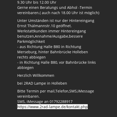
9.30 Uhr bis 12.00 Uhr
Gerne einen Beratungs und Abhol -Termin
vereinbaren.( auch nach 18.00 Uhr ist möglich)
Unter Umständen ist nur der Hintereingang
Ernst Thälmannstr.10 geöffnet.
Werkstattkunden immer Hintereingang
benutzen,Annahme/Ausgabe,bessere
Parkmöglichkeit
- aus Richtung Halle B80 in Richtung
Merseburg, hinter Bahnbrücke Holleben
rechts abbiegen
- in Richtung Halle B80, vor Bahnbrücke links
abbiegen
Herzlich Willkommen
bei 2RAD Lampe in Holleben
Bitte Termin per mail,Telefon,SMS,iMessage
vereinbaren.
SMS, iMessage an 01792288917
https://www.2rad-lampe.de/kontakt.php