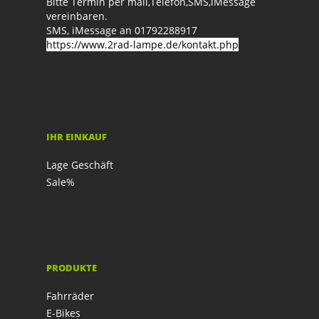
Bitte Termin per mail,Telefon,SMS,iMessage
vereinbaren.
SMS, iMessage an 01792288917
https://www.2rad-lampe.de/kontakt.php
IHR EINKAUF
Lage Geschäft
Sale%
PRODUKTE
Fahrräder
E-Bikes