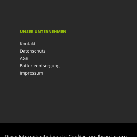
UNSER UNTERNEHMEN
Kontakt
Datenschutz
AGB
Batterieentsorgung
Impressum
Diese Internetseite benutzt Cookies, um Ihren Lesern