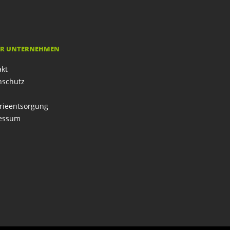
R UNTERNEHMEN
akt
nschutz
rieentsorgung
essum