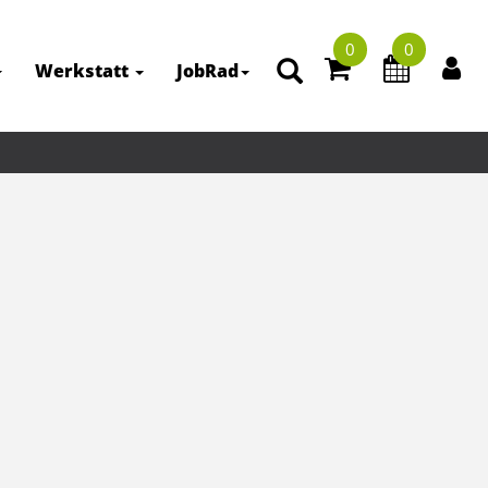
0
0
Werkstatt
JobRad