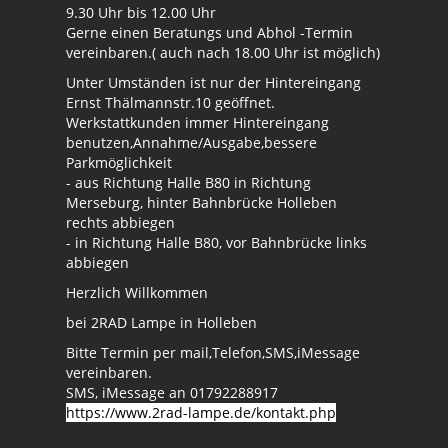
9.30 Uhr bis 12.00 Uhr
Gerne einen Beratungs und Abhol -Termin
vereinbaren.( auch nach 18.00 Uhr ist möglich)
Unter Umständen ist nur der Hintereingang
Ernst Thälmannstr.10 geöffnet.
Werkstattkunden immer Hintereingang
benutzen,Annahme/Ausgabe,bessere
Parkmöglichkeit
- aus Richtung Halle B80 in Richtung
Merseburg, hinter Bahnbrücke Holleben
rechts abbiegen
- in Richtung Halle B80, vor Bahnbrücke links
abbiegen
Herzlich Willkommen
bei 2RAD Lampe in Holleben
Bitte Termin per mail,Telefon,SMS,iMessage
vereinbaren.
SMS, iMessage an 01792288917
https://www.2rad-lampe.de/kontakt.php