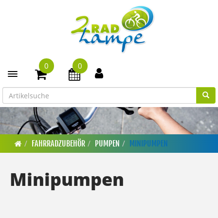
0
0
Toggle navigation
FAHRRADZUBEHÖR
PUMPEN
MINIPUMPEN
Minipumpen