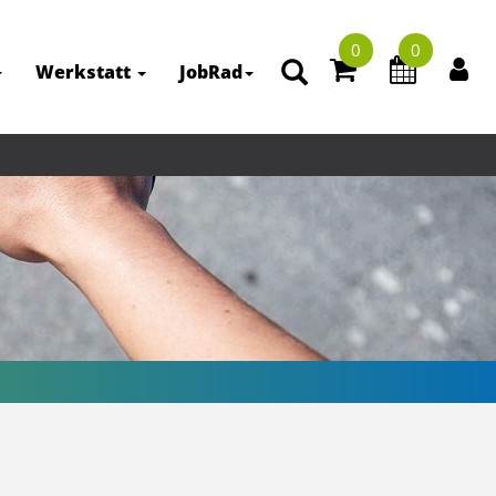
0
0
Werkstatt
JobRad