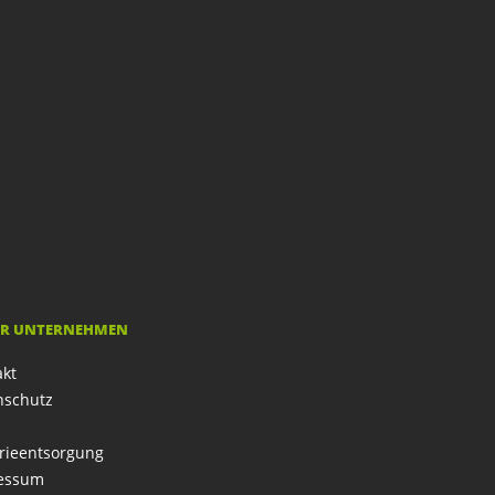
R UNTERNEHMEN
akt
nschutz
rieentsorgung
essum