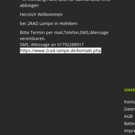
abbiegen
Herzlich Willkommen
bei 2RAD Lampe in Holleben
Bitte Termin per mail,Telefon,SMS,iMessage
vereinbaren.
SMS, iMessage an 01792288917
https://www.2rad-lampe.de/kontakt.php
UNSE
Kont
Date
AGB
Batte
Impr