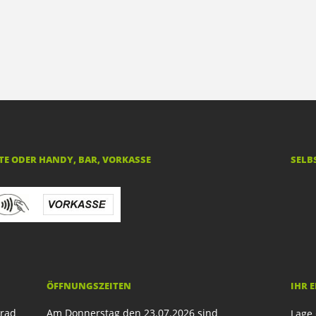
E ODER HANDY, BAR, VORKASSE
SELB
ÖFFNUNGSZEITEN
IHR 
rrad
Am Donnerstag den 23.07.2026 sind
Lage 