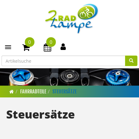
0
0
Toggle navigation
FAHRRADTEILE
STEUERSÄTZE
Steuersätze