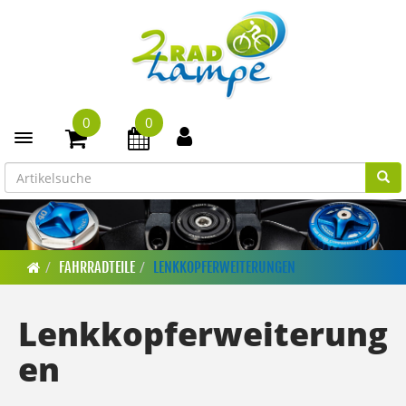
0
0
Toggle navigation
FAHRRADTEILE
LENKKOPFERWEITERUNGEN
Lenkkopferweiterung
en