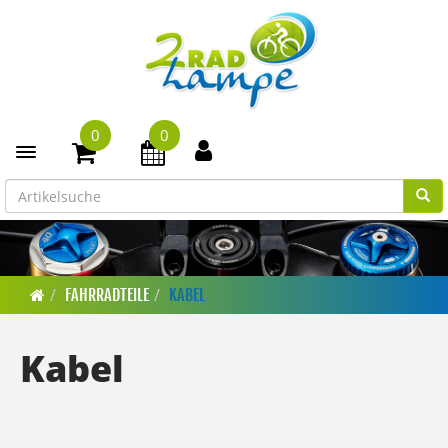
0
0
Toggle navigation
FAHRRADTEILE
KABEL
Kabel