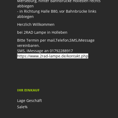
Merseburg, hinter Bahnbrücke Holleben rechts
abbiegen
- in Richtung Halle B80, vor Bahnbrücke links
abbiegen
Herzlich Willkommen
bei 2RAD Lampe in Holleben
Bitte Termin per mail,Telefon,SMS,iMessage
vereinbaren.
SMS, iMessage an 01792288917
https://www.2rad-lampe.de/kontakt.php
IHR EINKAUF
Lage Geschäft
Sale%