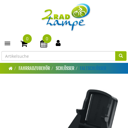
0
0
Toggle navigation
FAHRRADZUBEHÖR
SCHLÖSSER
FALTSCHLÖSSER