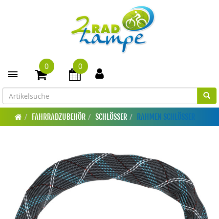
0
0
Toggle navigation
FAHRRADZUBEHÖR
SCHLÖSSER
RAHMEN SCHLÖSSER