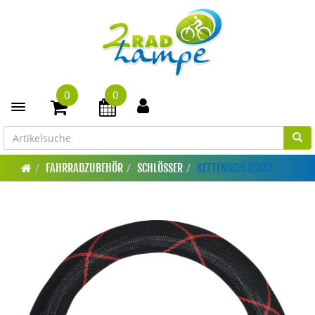
0
0
Toggle navigation
FAHRRADZUBEHÖR
SCHLÖSSER
KETTENSCHLÖSSER