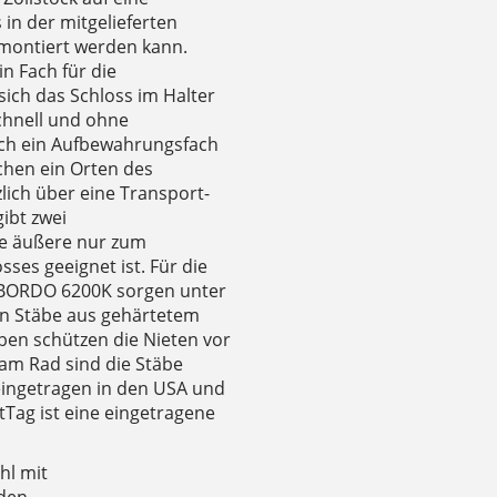
n der mitgelieferten
montiert werden kann.
in Fach für die
sich das Schloss im Halter
chnell und ohne
lich ein Aufbewahrungsfach
chen ein Orten des
lich über eine Transport-
ibt zwei
ie äußere nur zum
ses geeignet ist. Für die
n BORDO 6200K sorgen unter
en Stäbe aus gehärtetem
iben schützen die Nieten vor
am Rad sind die Stäbe
 eingetragen in den USA und
ag ist eine eingetragene
hl mit