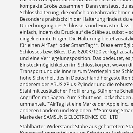
kompakte Größe zusammen. Dann verstaust du es i
Schlosshalterung, die einfach am Fahrradrahmen 
Besonders praktisch: In der Halterung findest du e
Unterbringung des Schlüssels und Einrasten lässt 
einfach, indem du Druck auf die Stäbe ausübst – s
eingeklemmte Finger. Die Halterung bietet zusätz
für einen AirTag* oder SmartTag**. Diese ermögli
Schlosses bzw. Bikes. Das 6200K/120 verfügt zusätz
und eine Verriegelungsposition. Das bedeutet, es g
Einsteckmöglichkeiten im Schlosskörper, wovon d
Transport und die innere zum Verriegeln des Schlos
hohe Sicherheit des in Deutschland hergestellte
anderem der ABUS XPlus-Zylinder und die robust
Stahl mit zusätzlicher Profilierung. Stählerne Sche
Angriffen mit Sägen. Zum Schutz vor Lackschäden 
ummantelt. *AirTag ist eine Marke der Apple Inc.,
anderen Ländern und Regionen. **Samsung SmartT
Marke der SAMSUNG ELECTRONICS CO., LTD.
Stahlharter Widerstand: Stäbe aus gehärtetem Sta