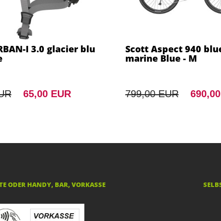
BAN-I 3.0 glacier blu
Scott Aspect 940 blue
e
marine Blue - M
EUR
65,00 EUR
799,00 EUR
690,0
E ODER HANDY, BAR, VORKASSE
SELB