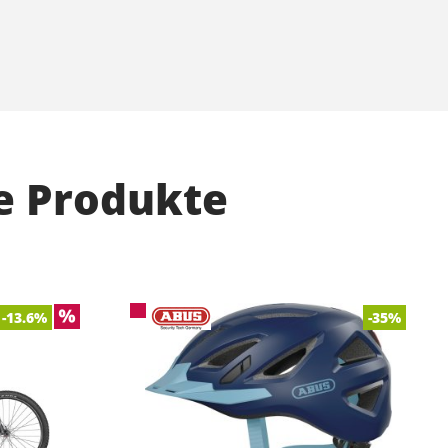
e Produkte
-13.6%
-35%