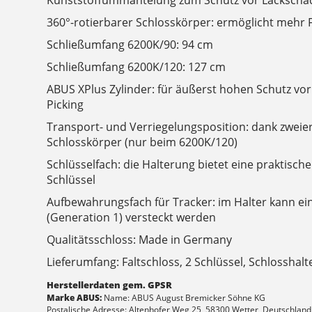
Kunststoffummantelung zum Schutz vor Lackschä
360°-rotierbarer Schlosskörper: ermöglicht mehr Fl
Schließumfang 6200K/90: 94 cm
Schließumfang 6200K/120: 127 cm
ABUS XPlus Zylinder: für äußerst hohen Schutz vor 
Picking
Transport- und Verriegelungsposition: dank zweie
Schlosskörper (nur beim 6200K/120)
Schlüsselfach: die Halterung bietet eine praktisch
Schlüssel
Aufbewahrungsfach für Tracker: im Halter kann e
(Generation 1) versteckt werden
Qualitätsschloss: Made in Germany
Lieferumfang: Faltschloss, 2 Schlüssel, Schlosshal
Herstellerdaten gem. GPSR
Marke ABUS:
Name: ABUS August Bremicker Söhne KG
Postalische Adresse: Altenhofer Weg 25, 58300 Wetter, Deutschland