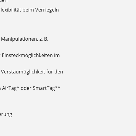
den
exibilität beim Verriegeln
Manipulationen, z. B.
r Einsteckmöglichkeiten im
e Verstaumöglichkeit für den
in AirTag* oder SmartTag**
terung