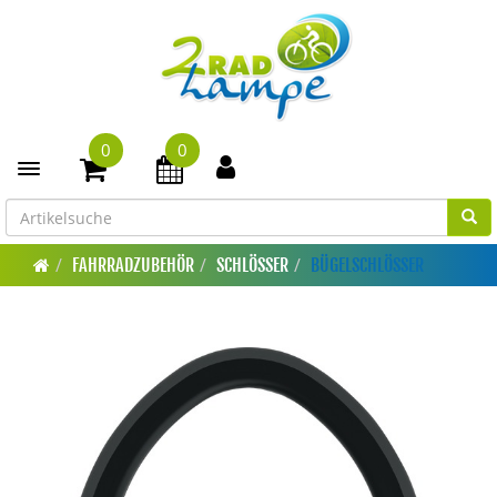
0
0
Toggle navigation
FAHRRADZUBEHÖR
SCHLÖSSER
BÜGELSCHLÖSSER