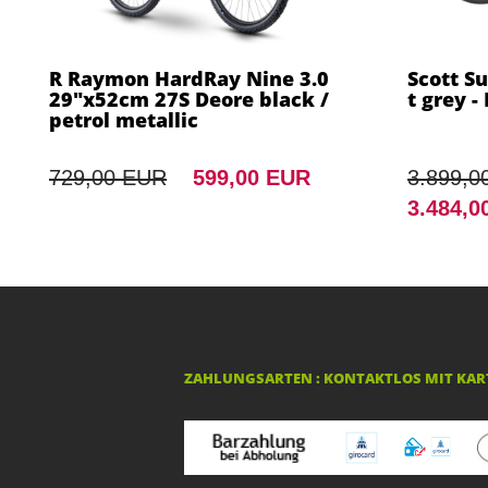
R Raymon HardRay Nine 3.0
Scott S
29"x52cm 27S Deore black /
t grey -
petrol metallic
729,00 EUR
599,00 EUR
3.899,0
3.484,0
ZAHLUNGSARTEN : KONTAKTLOS MIT KART