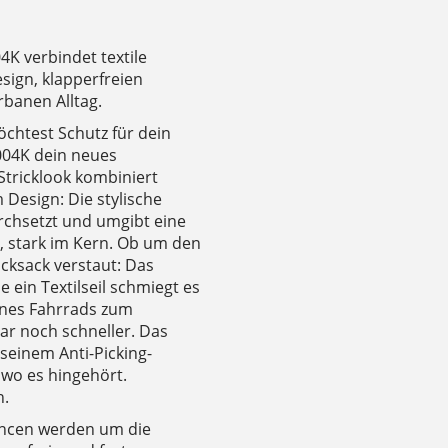
4K verbindet textile
sign, klapperfreien
rbanen Alltag.
chtest Schutz für dein
4004K dein neues
Stricklook kombiniert
Design: Die stylische
rchsetzt und umgibt eine
, stark im Kern. Ob um den
cksack verstaut: Das
e ein Textilseil schmiegt es
ines Fahrrads zum
gar noch schneller. Das
seinem Anti-Picking-
, wo es hingehört.
n.
uancen werden um die