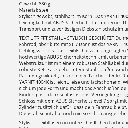
Gewicht: 880 g
Material: steel
Stylisch gewebt, stahlhart im Kern: Das YARNIT 400
Leichtigkeit mit ABUS Sicherheit – für modernes De
Transport und zuverlässigen Diebstahlschutz im u
TEXTIL TRIFFT STAHL – STYLISCH GESCHÜTZT Du mö
Fahrrad, aber bitte mit Stil? Dann ist das YARNIT 
Lieblingsschloss. Das Textilschloss im angesagten 
hochwertige ABUS Sicherheitstechnik mit urbanem 
Webstruktur ist mit einem robusten Stahlkabel du
robuste Kette aus gehärtetem Stahl – außen weich
Rahmen gewickelt, locker in der Tasche oder im Ru
YARNIT 4004K ist leicht, leise und lackschonend. Wi
sich um jede Form und macht das Anschließen de
Kinderspiel – dank schlüsselloser Verriegelung so
Schloss mit dem ABUS Sicherheitslevel 7 sorgt mit 
Zylinder zusätzlich dafür, dass dein Fahrrad bleibt
Diebstahlschutz hat noch nie so schön ausgesehe
Stylisch: Textilfasern in unterschiedlichen Farbn