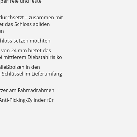
perfreie und feste
l durchsetzt – zusammen mit
et das Schloss soliden
en
nschloss setzen möchten
 von 24 mm bietet das
i mittlerem Diebstahlrisiko
hließbolzen in den
i Schlüssel im Lieferumfang
ratzer am Fahrradrahmen
nti-Picking-Zylinder für