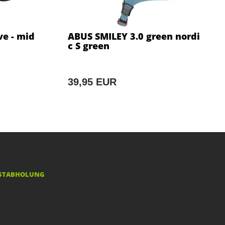
ve - mid
ABUS SMILEY 3.0 green nordi
c S green
39,95 EUR
STABHOLUNG