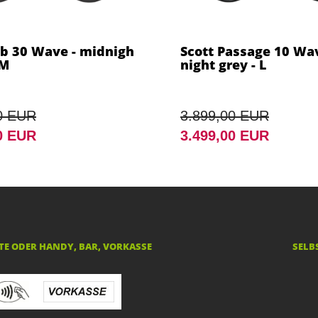
ub 30 Wave - midnigh
Scott Passage 10 Wa
 M
night grey - L
0 EUR
3.899,00 EUR
0 EUR
3.499,00 EUR
E ODER HANDY, BAR, VORKASSE
SELB