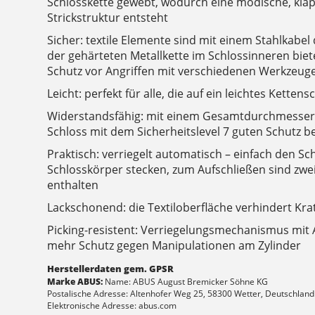
Schlosskette gewebt, wodurch eine modische, klap
Strickstruktur entsteht
Sicher: textile Elemente sind mit einem Stahlkabe
der gehärteten Metallkette im Schlossinneren biet
Schutz vor Angriffen mit verschiedenen Werkzeug
Leicht: perfekt für alle, die auf ein leichtes Kette
Widerstandsfähig: mit einem Gesamtdurchmesser
Schloss mit dem Sicherheitslevel 7 guten Schutz be
Praktisch: verriegelt automatisch – einfach den Sc
Schlosskörper stecken, zum Aufschließen sind zwe
enthalten
Lackschonend: die Textiloberfläche verhindert K
Picking-resistent: Verriegelungsmechanismus mit A
mehr Schutz gegen Manipulationen am Zylinder
Herstellerdaten gem. GPSR
Marke ABUS:
Name: ABUS August Bremicker Söhne KG
Postalische Adresse: Altenhofer Weg 25, 58300 Wetter, Deutschland
Elektronische Adresse: abus.com