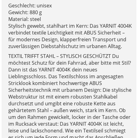
Geschlecht: unisex
Gewicht: 880 g
Material: steel
Stylisch gewebt, stahlhart im Kern: Das YARNIT 4004K
verbindet textile Leichtigkeit mit ABUS Sicherheit –
für modernes Design, klapperfreien Transport und
zuverlässigen Diebstahlschutz im urbanen Alltag.
TEXTIL TRIFFT STAHL – STYLISCH GESCHÜTZT Du
möchtest Schutz für dein Fahrrad, aber bitte mit Stil?
Dann ist das YARNIT 4004K dein neues
Lieblingsschloss. Das Textilschloss im angesagten
Stricklook kombiniert hochwertige ABUS
Sicherheitstechnik mit urbanem Design: Die stylische
Webstruktur ist mit einem robusten Stahlkabel
durchsetzt und umgibt eine robuste Kette aus
gehärtetem Stahl – außen weich, stark im Kern. Ob
um den Rahmen gewickelt, locker in der Tasche oder
im Rucksack verstaut: Das YARNIT 4004K ist leicht,
leise und lackschonend. Wie ein Textilseil schmiegt
es sich um jede Form und macht das Anschließen