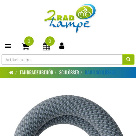
0
0
Toggle navigation
FAHRRADZUBEHÖR
SCHLÖSSER
KABELSCHLÖSSER