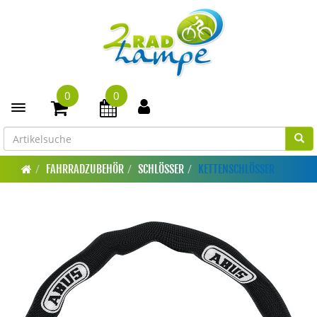
0
0
Toggle navigation
FAHRRADZUBEHÖR
SCHLÖSSER
KETTENSCHLÖSSER